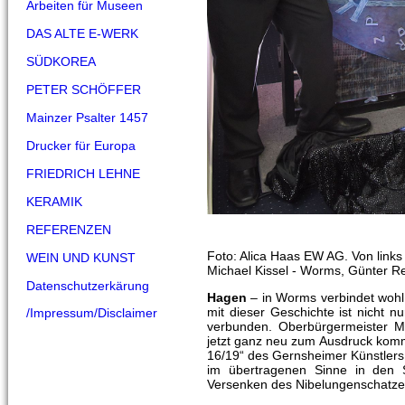
Arbeiten für Museen
DAS ALTE E-WERK
SÜDKOREA
PETER SCHÖFFER
Mainzer Psalter 1457
Drucker für Europa
FRIEDRICH LEHNE
KERAMIK
REFERENZEN
Foto: Alica Haas EW AG. Von links
WEIN UND KUNST
Michael Kissel - Worms, Günter R
Datenschutzerkärung
Hagen
– in Worms verbindet wohl
mit dieser Geschichte ist nicht
/Impressum/Disclaimer
verbunden. Oberbürgermeister Mi
jetzt ganz neu zum Ausdruck kommt
16/19“ des Gernsheimer Künstlers
im übertragenen Sinne in den 
Versenken des Nibelungenschatze