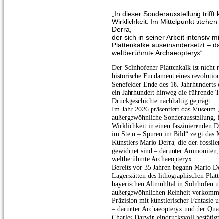
„In dieser Sonderausstellung trifft
Wirklichkeit. Im Mittelpunkt stehe
Derra,
der sich in seiner Arbeit intensiv
Plattenkalke auseinandersetzt – d
weltberühmte Archaeopteryx“
Der Solnhofener Plattenkalk ist nicht 
historische Fundament eines revolutio
Senefelder Ende des 18. Jahrhunderts 
ein Jahrhundert hinweg die führende T
Druckgeschichte nachhaltig geprägt.
Im Jahr 2026 präsentiert das Museum 
außergewöhnliche Sonderausstellung, in
Wirklichkeit in einen faszinierenden 
im Stein – Spuren im Bild“ zeigt das
Künstlers Mario Derra, die den fossi
gewidmet sind – darunter Ammoniten, F
weltberühmte Archaeopteryx.
Bereits vor 35 Jahren begann Mario De
Lagerstätten des lithographischen Plat
bayerischen Altmühltal in Solnhofen 
außergewöhnlichen Reinheit vorkommt.
Präzision mit künstlerischer Fantasie u
– darunter Archaeopteryx und der Quas
Charles Darwin eindrucksvoll bestätigt