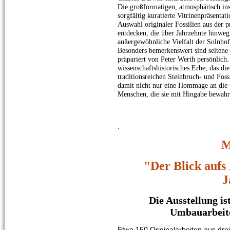
Die großformatigen, atmosphärisch in
sorgfältig kuratierte Vitrinenpräsenta
Auswahl originaler Fossilien aus der
entdecken, die über Jahrzehnte hinweg
außergewöhnliche Vielfalt der Solnho
Besonders bemerkenswert sind seltene 
präpariert von Peter Werth persönlich
wissenschaftshistorisches Erbe, das di
traditionsreichen Steinbruch- und Foss
damit nicht nur eine Hommage an die u
Menschen, die sie mit Hingabe bewahr
.
M
"Der Blick aufs 
J
Die Ausstellung is
Umbauarbeiten
Etwa 150 Originalarbeiten aus dre