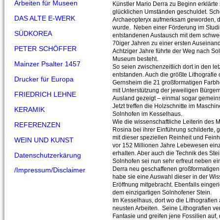
Arbeiten für Museen
Künstler Mario Derra zu Beginn erklärte 
glücklichen Umständen geschuldet. Scho
DAS ALTE E-WERK
Archaeopteryx aufmerksam geworden, d
wurde. Neben einer Förderung im Studi
SÜDKOREA
entstandenen Austausch mit dem schwed
70iger Jahren zu einer ersten Auseinande
PETER SCHÖFFER
Achtziger Jahre führte der Weg nach So
Museum besteht.
Mainzer Psalter 1457
So seien zwischenzeitlich dort in den le
entstanden. Auch die größte Lithografie
Drucker für Europa
Gernsheim die 21 großformatigen Farbho
mit Unterstützung der jeweiligen Bürger
FRIEDRICH LEHNE
Ausland gezeigt – einmal sogar gemei
Jetzt treffen die Holzschnitte im Maschi
KERAMIK
Solnhofen im Kesselhaus.
Wie die wissenschaftliche Leiterin des
REFERENZEN
Rosina bei ihrer Einführung schilderte, g
mit dieser speziellen Reinheit und Fein
WEIN UND KUNST
vor 152 Millionen Jahre Lebewesen einzu
erhalten. Aber auch die Technik des St
Datenschutzerkärung
Solnhofen sei nun sehr erfreut neben e
Derra neu geschaffenen großformatigen 
/Impressum/Disclaimer
habe sie eine Auswahl dieser in der Wis
Eröffnung mitgebracht. Ebenfalls eingeric
dem einzigartigen Solnhofener Stein.
Im Kesselhaus, dort wo die Lithografien 
neusten Arbeiten. Seine Lithografien ve
Fantasie und greifen jene Fossilien auf