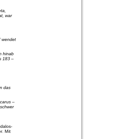
ta,
t, war
d wendet
n hinab
s 183 –
in das
Icarus –
r schwer
dalos-
r. Mit