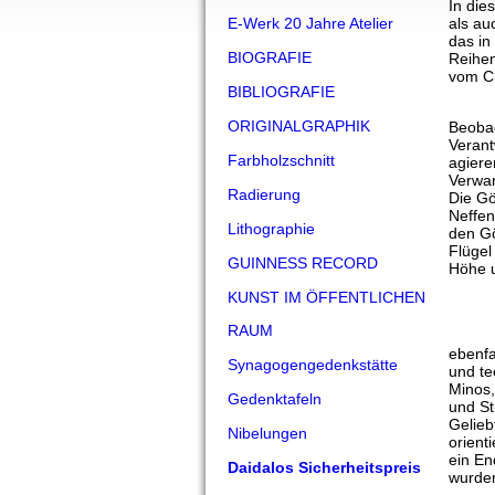
In die
E-Werk 20 Jahre Atelier
als au
das in
BIOGRAFIE
Reihen
vom Ch
BIBLIOGRAFIE
ORIGINALGRAPHIK
Beobac
Verant
Farbholzschnitt
agiere
Verwan
Radierung
Die Gö
Neffen
Lithographie
den Gö
Flügel
GUINNESS RECORD
Höhe 
KUNST IM ÖFFENTLICHEN
RAUM
ebenfa
Synagogengedenkstätte
und te
Minos,
Gedenktafeln
und St
Gelieb
Nibelungen
orient
ein En
Daidalos Sicherheitspreis
wurden