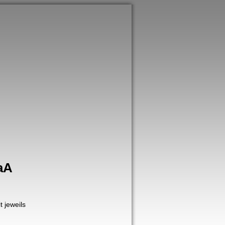
GaA
 jeweils