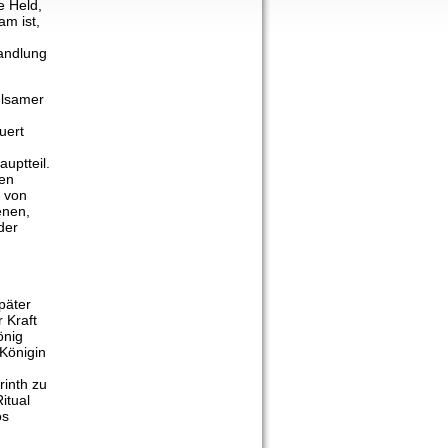
e Held,
m ist,
wandlung
hlsamer
uert
uptteil.
nen
t von
enen,
der
päter
 Kraft
önig
 Königin
rinth zu
itual
os