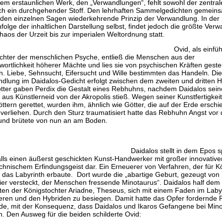
sem erstaunlichen Werk, den „Verwandlungen“, fehlt sowohl der zentral
ch ein durchgehender Stoff. Den lehrhaften Sammelgedichten gemeinsa
 den einzelnen Sagen wiederkehrende Prinzip der Verwandlung. In der
folge der inhaltlichen Darstellung selbst, findet jedoch die größte Ver
aos der Urzeit bis zur imperialen Weltordnung statt.
Ovid, als einfü
hter der menschlichen Psyche, entließ die Menschen aus der
wortlichkeit höherer Mächte und lies sie von psychischen Kräften geste
n. Liebe, Sehnsucht, Eifersucht und Wille bestimmten das Handeln. Die
dlung im Daidalos-Gedicht erfolgt zwischen dem zweiten und dritten Ha
tter gaben Perdix die Gestalt eines Rebhuhns, nachdem Daidalos sei
 aus Künstlerneid von der Akropolis stieß. Wegen seiner Kunstfertigkei
ttern gerettet, wurden ihm, ähnlich wie Götter, die auf der Erde erschi
 verliehen. Durch den Sturz traumatisiert hatte das Rebhuhn Angst vor 
und brütete von nun an am Boden.
Daidalos stellt in dem Epos s
lls einen äußerst geschickten Kunst-Handwerker mit großer innovativer
chnischem Erfindungsgeist dar. Ein Erneuerer von Verfahren, der für K
 das Labyrinth erbaute. Dort wurde die „abartige Geburt, gezeugt von
ier versteckt, der Menschen fressende Minotaurus“. Daidalos half dem
ten der Königstochter Ariadne, Theseus, sich mit einem Faden im Laby
ieren und den Hybriden zu besiegen. Damit hatte das Opfer fordernde R
de, mit der Konsequenz, dass Daidalos und Ikaros Gefangene bei Min
. Den Ausweg für die beiden schilderte Ovid: