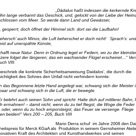
„Dädalus haßt indessen die kerkernde Kre
ihn lange verbannt das Geschick, und, gelockt von der Liebe der Heima
schlossen vom Meer. So werde dann Land und Gewässer,
r, gesperrt; doch öffnet der Himmel sich: dort sei die Laufbahn!
behersch’ auch Minos, die Luft beherschet er doch nicht! Sprach’s: un
ist auf unerspähte Künste,
hafft neue Natur. Denn in Ordnung leget er Federn, wo zu der kleinste
rzere folget der längeren; das ein wachsender Flügel erscheinet…“ Ver
uch VIII.
eschrieb die konkrete Sicherheitsanweisung Daidalos’, die durch die
ichtigkeit des Sohnes den Unfall nicht verhindern konnte:
n das Begonnene letzte Hand angelegt war, schwang sich der Meister 
paar und schwang sich in die Luft, die er bewegte.
ehrt auch seinen Sohn und spricht: Halte dich auf mittlerer Bahn, 
ch ermahnen! – damit nicht, wenn du zu tief fliegst, die Woge die Fede
oder, wenn du zu hoch emporsteigst, das Feuer sie versenge. Fliege
en beiden!“ Vers 200 – 205, Buch VIII
Mario Derra schuf im Jahre 2008 den Dai
heitspreis für Merck KGaA als Produktion in seinem Gernsheimer Atelie
novativen Kraft des Architekten und Kunsthandwerkes und seinen