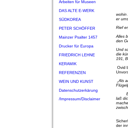
Arbeiten für Museen
DAS ALTE E-WERK
wohin 
er um
SÜDKOREA
Rief e
PETER SCHÖFFER
Alles 
Mainzer Psalter 1457
den Ge
Drucker für Europa
Und sc
die kü
FRIEDRICH LEHNE
191, B
KERAMIK
Ovid b
Unvors
REFERENZEN
„Als a
WEIN UND KUNST
Flügel
Datenschutzerkärung
Er bel
laß di
/Impressum/Disclaimer
mache 
zwisch
Sicher
der in