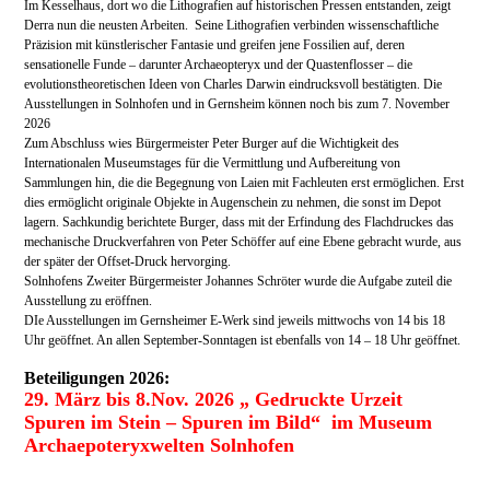
Im Kesselhaus, dort wo die Lithografien auf historischen Pressen entstanden, zeigt
Derra nun die neusten Arbeiten. Seine Lithografien verbinden wissenschaftliche
Präzision mit künstlerischer Fantasie und greifen jene Fossilien auf, deren
sensationelle Funde – darunter Archaeopteryx und der Quastenflosser – die
evolutionstheoretischen Ideen von Charles Darwin eindrucksvoll bestätigten. Die
Ausstellungen in Solnhofen und in Gernsheim können noch bis zum 7. November
2026
Zum Abschluss wies Bürgermeister Peter Burger auf die Wichtigkeit des
Internationalen Museumstages für die Vermittlung und Aufbereitung von
Sammlungen hin, die die Begegnung von Laien mit Fachleuten erst ermöglichen. Erst
dies ermöglicht originale Objekte in Augenschein zu nehmen, die sonst im Depot
lagern. Sachkundig berichtete Burger, dass mit der Erfindung des Flachdruckes das
mechanische Druckverfahren von Peter Schöffer auf eine Ebene gebracht wurde, aus
der später der Offset-Druck hervorging.
Solnhofens Zweiter Bürgermeister Johannes Schröter wurde die Aufgabe zuteil die
Ausstellung zu eröffnen.
DIe Ausstellungen im Gernsheimer E-Werk sind jeweils mittwochs von 14 bis 18
Uhr geöffnet. An allen September-Sonntagen ist ebenfalls von 14 – 18 Uhr geöffnet.
Beteiligungen 2026:
29. März bis 8.Nov. 2026 „ Gedruckte Urzeit
Spuren im Stein – Spuren im Bild“ im
Museum
Archaepoteryxwelten Solnhofen