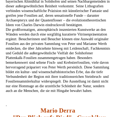
bayerischen Altmühltal in Solnhofen und seinen Nachbargemeinden in
dieser außergewöhnlichen Reinheit vorkommt. Seine Lithografien
verbinden wissenschaftliche Präzision mit künstlerischer Fantasie und
greifen jene Fossilien auf, deren sensationelle Funde – darunter
Archaeopteryx und der Quastenflosser – die evolutionstheoretischen
Ideen von Charles Darwin eindrucksvoll bestätigten.
Die großformatigen, atmosphärisch inszenierten Kunstwerke an den
Wänden werden durch eine sorgfältig kuratierte Vitrinenpräsentation
ergänzt. Besucherinnen und Besucher können eine Auswahl originaler
Fossilien aus der privaten Sammlung von Peter und Marianne Werth
entdecken, die über Jahrzehnte hinweg mit Leidenschaft, Fachkenntnis
und Geduld die außergewöhnliche Vielfalt der Solnhofener
Plattenkalk-Fossilien zusammengetragen haben. Besonders
bemerkenswert sind seltene Fisch- und Krebstierfossilien, viele davon
hervorragend präpariert von Peter Werth persönlich. Diese Sammlung
bildet ein kultur- und wissenschaftshistorisches Erbe, das die tiefe
Verbundenheit der Region mit ihrer traditionsreichen Steinbruch- und
Fossiliensammlerkultur widerspiegelt. Die Ausstellung ist damit nicht
nur eine Hommage an die urzeitliche Schönheit der Natur, sondern
auch an die Menschen, die sie mit Hingabe bewahrt haben.
.
Mario Derra