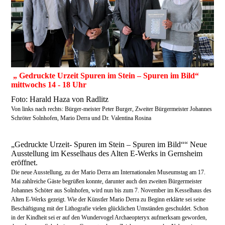
„ Gedruckte Urzeit Spuren im Stein – Spuren im Bild“
mittwochs 14 - 18 Uhr
Foto: Harald Haza von Radlitz
Von links nach rechts: Bürger-meister Peter Burger, Zweiter Bürgermeister Johannes
Schröter Solnhofen, Mario Derra und Dr. Valentina Rosina
„Gedruckte Urzeit- Spuren im Stein – Spuren im Bild““ Neue
Ausstellung im Kesselhaus des Alten E-Werks in Gernsheim
eröffnet.
Die neue Ausstellung, zu der Mario Derra am Internationalen Museumstag am 17.
Mai zahlreiche Gäste begrüßen konnte, darunter auch den zweiten Bürgermeister
Johannes Schöter aus Solnhofen, wird nun bis zum 7. November im Kesselhaus des
Alten E-Werks gezeigt. Wie der Künstler Mario Derra zu Beginn erklärte sei seine
Beschäftigung mit der Lithografie vielen glücklichen Umständen geschuldet. Schon
in der Kindheit sei er auf den Wundervogel Archaeopteryx aufmerksam geworden,