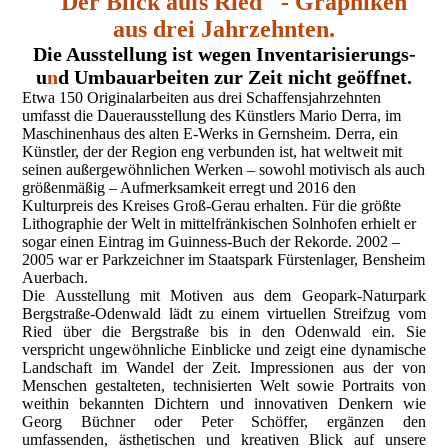
"Der Blick aufs Ried" - Graphiken
aus drei Jahrzehnten.
Die Ausstellung ist wegen Inventarisierungs-
u
n
d Umbauarbeiten zur Zeit nicht geöffnet.
Etwa 150 Originalarbeiten aus drei Schaffensjahrzehnten
umfasst die Dauerausstellung des Künstlers Mario Derra, im
Maschinenhaus des alten E-Werks in Gernsheim. Derra, ein
Künstler, der der Region eng verbunden ist, hat weltweit mit
seinen außergewöhnlichen Werken – sowohl motivisch als auch
größenmäßig – Aufmerksamkeit erregt und 2016 den
Kulturpreis des Kreises Groß-Gerau erhalten. Für die größte
Lithographie der Welt in mittelfränkischen Solnhofen erhielt er
sogar einen Eintrag im Guinness-Buch der Rekorde. 2002 –
2005 war er Parkzeichner im Staatspark Fürstenlager, Bensheim
Auerbach.
Die Ausstellung mit Motiven aus dem Geopark-Naturpark
Bergstraße-Odenwald lädt zu einem virtuellen Streifzug vom
Ried über die Bergstraße bis in den Odenwald ein. Sie
verspricht ungewöhnliche Einblicke und zeigt eine dynamische
Landschaft im Wandel der Zeit. Impressionen aus der von
Menschen gestalteten, technisierten Welt sowie Portraits von
weithin bekannten Dichtern und innovativen Denkern wie
Georg Büchner oder Peter Schöffer, ergänzen den
umfassenden, ästhetischen und kreativen Blick auf unsere