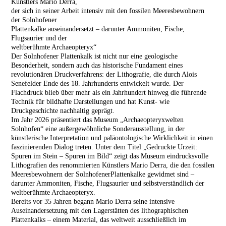
Künstlers Mario Derra,
der sich in seiner Arbeit intensiv mit den fossilen Meeresbewohnern
der Solnhofener
Plattenkalke auseinandersetzt – darunter Ammoniten, Fische,
Flugsaurier und der
weltberühmte Archaeopteryx“
Der Solnhofener Plattenkalk ist nicht nur eine geologische
Besonderheit, sondern auch das historische Fundament eines
revolutionären Druckverfahrens: der Lithografie, die durch Alois
Senefelder Ende des 18. Jahrhunderts entwickelt wurde. Der
Flachdruck blieb über mehr als ein Jahrhundert hinweg die führende
Technik für bildhafte Darstellungen und hat Kunst- wie
Druckgeschichte nachhaltig geprägt.
Im Jahr 2026 präsentiert das Museum „Archaeopteryxwelten
Solnhofen“ eine außergewöhnliche Sonderausstellung, in der
künstlerische Interpretation und paläontologische Wirklichkeit in einen
faszinierenden Dialog treten. Unter dem Titel „Gedruckte Urzeit:
Spuren im Stein – Spuren im Bild“ zeigt das Museum eindrucksvolle
Lithografien des renommierten Künstlers Mario Derra, die den fossilen
Meeresbewohnern der SolnhofenerPlattenkalke gewidmet sind –
darunter Ammoniten, Fische, Flugsaurier und selbstverständlich der
weltberühmte Archaeopteryx.
Bereits vor 35 Jahren begann Mario Derra seine intensive
Auseinandersetzung mit den Lagerstätten des lithographischen
Plattenkalks – einem Material, das weltweit ausschließlich im