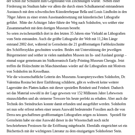
der schon zur Schulzeit zum Gegenstand von Zeichnungen wurde. Neben einer
Förderung im Studium habe vor allem die durch einen Schulkamerad entstandenen
Austausch mit dem schwedischen Künstlerehepaar Bella und Louis Lindholm in den
70iger Jahren zu einer ersten Auseinandersetzung mit künstlerischer Lithografie
geführt. Mitte der Achtziger Jahre führte der Weg nach Solnhofen, wo seither eine
Zusammenarbeit mit dem dortigen Museum besteht.
So seien zwischenzeitlich dort in den letzten 35 Jahren eine Vielzahl an Lithografien
vom Stein entstanden. Auch die größte Lithografie der Welt mit 11,24m Länge
entstand 2002 dort, während in Gernsheim die 21 großformatigen Farbholzschnitte
des Schöfferzyklus geschnitten wurden. Beides mit Unterstützung der jeweiligen
Bürgermeister und seither in vielen namhaften Museen im In- und Ausland gezeigt –
einmal sogar gemeinsam im Südkoreanisch Early-Printing-Museum Cheogju. Jetzt
treffen die Holzschnitte im Maschinenhaus wieder auf die Lithografien mit Motiven
von Solnhofen im Kesselhaus.
Wie die wissenschaftliche Leiterin des Museums Araeopteryxwelten Solnhofen, Dr.
Valentina Rosina bei ihrer Einführung schilderte, gibt es weltweit keine weitere
Lagerstätte des Platten-kalkes mit dieser speziellen Reinheit und Feinheit. Dadurch
sei das Material sowohl in der Lage gewesen vor 152 Millionen Jahre Lebewesen
einzuschließen und als steinerne Tressore bis heute perfekt zu erhalten. Aber auch die
Technik des Steindruckes konnte damit erfunden und ausgeführt werden. Solnhofen
sei nun sehr erfreut neben einer neuen Auswahl bedeutender Fossilien auch die von
Derra neu geschaffenen großformatigen Lithografien zeigen zu können. Speziell für
Gernsheim habe sie eine Auswahl dieser in der Wissenschaft noch nicht
beschriebenen Preziosen für die Eröffnung mitgebracht. Ebenfalls eingerichtet sei ein
Büchertisch mit der wichtigsten Literatur zu dem einzigartigen Solnhofener Stein.